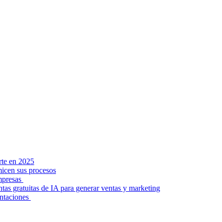
rte en 2025
micen sus procesos
empresas
tas gratuitas de IA para generar ventas y marketing
entaciones