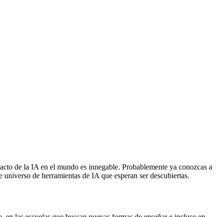
impacto de la IA en el mundo es innegable. Probablemente ya conozcas a
universo de herramientas de IA que esperan ser descubiertas.
te, en las escuelas que buscan nuevas formas de enseñar e incluso en