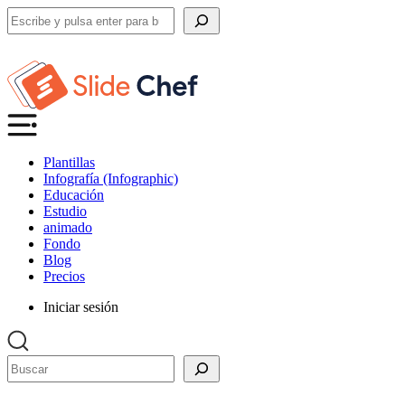
Buscar
Plantillas
Infografía (Infographic)
Educación
Estudio
animado
Fondo
Blog
Precios
Iniciar sesión
Buscar