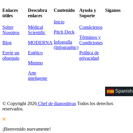
Enlaces
Descubra
Contenido
Ayuda y
Síganos
útiles
enlaces
Soporte
Inicio
Sobre
Médical
Contáctenos
Pitch Deck
Nosotros
Scientific
Términos y
Infografía
Blog
MODERNA
Condiciones
(Infographic)
Envíe un
Estético
Política de
obsequio
privacidad
Minimo
Arte
inteligente
Spanish
© Copyright 2026
Chef de diapositivas
Todos los derechos
reservados.
¡Bienvenido nuevamente!