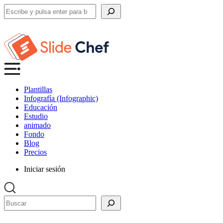
Buscar
Plantillas
Infografía (Infographic)
Educación
Estudio
animado
Fondo
Blog
Precios
Iniciar sesión
Buscar