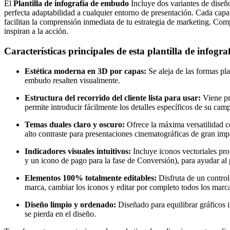
El
Plantilla de infografía de embudo
Incluye dos variantes de diseñ
perfecta adaptabilidad a cualquier entorno de presentación. Cada cap
facilitan la comprensión inmediata de tu estrategia de marketing. Com
inspiran a la acción.
Características principales de esta plantilla de infog
Estética moderna en 3D por capas:
Se aleja de las formas pl
embudo resalten visualmente.
Estructura del recorrido del cliente lista para usar:
Viene pr
permite introducir fácilmente los detalles específicos de su cam
Temas duales claro y oscuro:
Ofrece la máxima versatilidad co
alto contraste para presentaciones cinematográficas de gran imp
Indicadores visuales intuitivos:
Incluye iconos vectoriales pr
y un icono de pago para la fase de Conversión), para ayudar al 
Elementos 100% totalmente editables:
Disfruta de un control 
marca, cambiar los iconos y editar por completo todos los marca
Diseño limpio y ordenado:
Diseñado para equilibrar gráficos 
se pierda en el diseño.