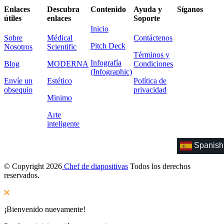
Enlaces
Descubra
Contenido
Ayuda y
Síganos
útiles
enlaces
Soporte
Inicio
Sobre
Médical
Contáctenos
Pitch Deck
Nosotros
Scientific
Términos y
Infografía
Blog
MODERNA
Condiciones
(Infographic)
Envíe un
Estético
Política de
obsequio
privacidad
Minimo
Arte
inteligente
Spanish
© Copyright 2026
Chef de diapositivas
Todos los derechos
reservados.
¡Bienvenido nuevamente!