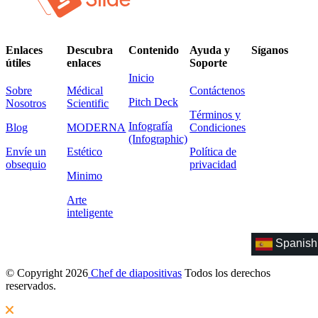
Enlaces
Descubra
Contenido
Ayuda y
Síganos
útiles
enlaces
Soporte
Inicio
Sobre
Médical
Contáctenos
Pitch Deck
Nosotros
Scientific
Términos y
Infografía
Blog
MODERNA
Condiciones
(Infographic)
Envíe un
Estético
Política de
obsequio
privacidad
Minimo
Arte
inteligente
Spanish
© Copyright 2026
Chef de diapositivas
Todos los derechos
reservados.