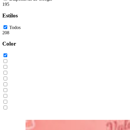
195
Estilos
Todos
208
Color