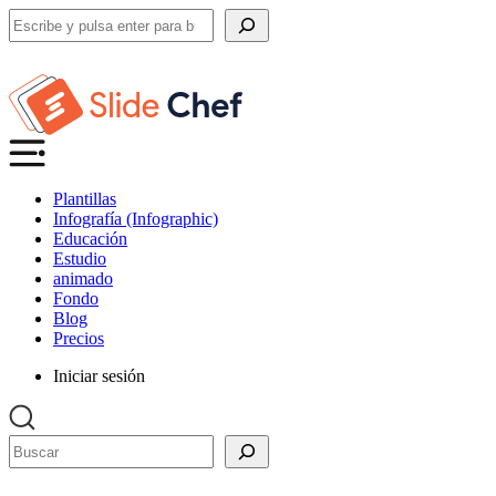
Buscar
Plantillas
Infografía (Infographic)
Educación
Estudio
animado
Fondo
Blog
Precios
Iniciar sesión
Buscar