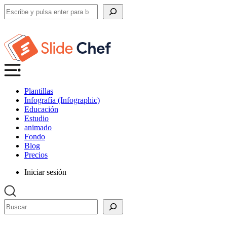
Buscar
Plantillas
Infografía (Infographic)
Educación
Estudio
animado
Fondo
Blog
Precios
Iniciar sesión
Buscar