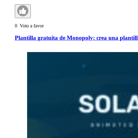
0
Voto a favor
Plantilla gratuita de Monopoly: crea una planti