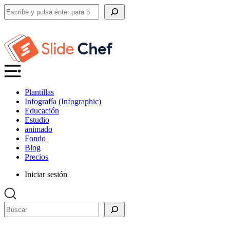
Buscar
Plantillas
Infografía (Infographic)
Educación
Estudio
animado
Fondo
Blog
Precios
Iniciar sesión
Buscar